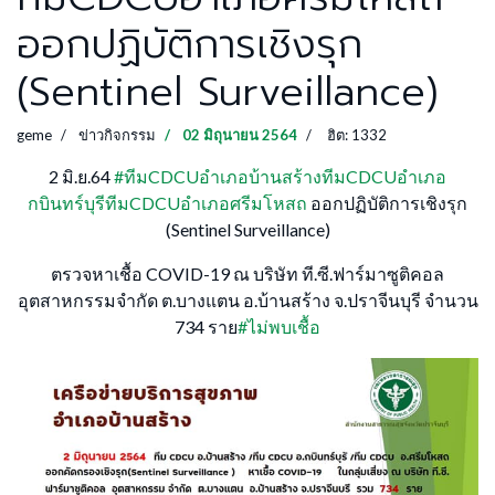
ออกปฏิบัติการเชิงรุก
(Sentinel Surveillance)
geme
ข่าวกิจกรรม
02 มิถุนายน 2564
ฮิต: 1332
2 มิ.ย.64
#
ทีมCDCUอำเภอบ้านสร้างทีมCDCUอำเภอ
กบินทร์บุรีทีมCDCUอำเภอศรีมโหสถ
ออกปฏิบัติการเชิงรุก
(Sentinel Surveillance)
ตรวจหาเชื้อ COVID-19 ณ บริษัท ที.ซี.ฟาร์มาซูติคอล
อุตสาหกรรมจำกัด ต.บางแตน อ.บ้านสร้าง จ.ปราจีนบุรี จำนวน
734 ราย
#
ไม่พบเชื้อ