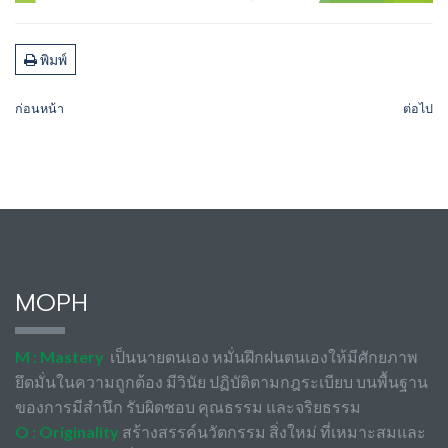
พิมพ์
ก่อนหน้า
ต่อไป
MOPH
M : Mastery
เป็นนายตนเอง หมั่นฝึกฝนตนเองให้มีศักยภาพ
ยึดมั่นในความถูกต้อง มีวินัย ปฏิบัติตามกฎระเบียบ บนพื้นฐาน
ของการมีสำนึก รับผิดชอบ คุณธรรม และจริยธรรม
O : Originality
สร้างสรรค์นวัตกรรม สิ่งใหม่ ที่เหมาะสมและ