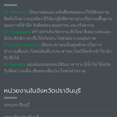
M : Mastery
เป็นนายตนเอง หมั่นฝึกฝนตนเองให้มีศักยภาพ
ยึดมั่นในความถูกต้อง มีวินัย ปฏิบัติตามกฎระเบียบ บนพื้นฐาน
ของการมีสำนึก รับผิดชอบ คุณธรรม และจริยธรรม
O : Originality
สร้างสรรค์นวัตกรรม สิ่งใหม่ ที่เหมาะสมและ
มีประสิทธิภาพ เพื่อให้เกิดประโยชน์ต่อระบบสุขภาพ
P : People centered
ยึดประชาชนเป็นศูนย์กลางในการ
ทำงานเพื่อประโยชน์อันดีแก่ประชาชน โดยใช้หลักเข้าใจ เข้า
ถึง พึ่งได้
H : Humility
อ่อนน้อมถ่อมตน มีสัมมาคารวะ มีน้ำใจ ให้อภัย
รับฟังความเห็น เสียสละเพื่อประโยชน์ส่วนรวม
หน่วยงานในจังหวัดปราจีนบุรี
สสจ.ปราจีนบุรี
สสอ.เมืองปราจีนบุรี