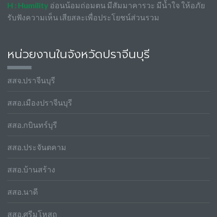
H : Humility
อ่อนน้อมถ่อมตน มีสัมมาคารวะ มีน้ำใจ ให้อภัย
รับฟังความเห็น เสียสละเพื่อประโยชน์ส่วนรวม
หน่วยงานในจังหวัดปราจีนบุรี
สสจ.ปราจีนบุรี
สสอ.เมืองปราจีนบุรี
สสอ.กบินทร์บุรี
สสอ.ประจันตคาม
สสอ.บ้านสร้าง
สสอ.นาดี
สสอ.ศรีมโหสถ