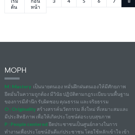
เริ่ม
ก่อน
3
4
5
6
7
8
ต้น
หน้า
MOPH
M : Mastery
เป็นนายตนเอง หมั่นฝึกฝนตนเองให้มีศักยภาพ
ยึดมั่นในความถูกต้อง มีวินัย ปฏิบัติตามกฎระเบียบ บนพื้นฐาน
ของการมีสำนึก รับผิดชอบ คุณธรรม และจริยธรรม
O : Originality
สร้างสรรค์นวัตกรรม สิ่งใหม่ ที่เหมาะสมและ
มีประสิทธิภาพ เพื่อให้เกิดประโยชน์ต่อระบบสุขภาพ
P : People centered
ยึดประชาชนเป็นศูนย์กลางในการ
ทำงานเพื่อประโยชน์อันดีแก่ประชาชน โดยใช้หลักเข้าใจ เข้า