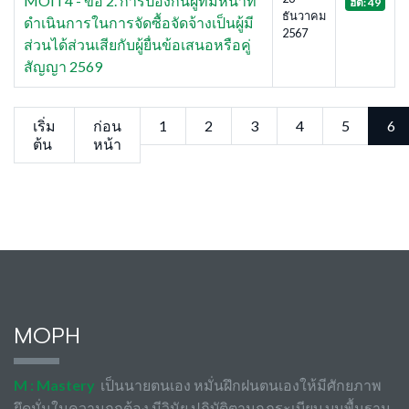
MOIT4 - ข้อ 2. การป้องกันผู้ที่มีหน้าที่
ฮิต: 49
ธันวาคม
ดำเนินการในการจัดซื้อจัดจ้างเป็นผู้มี
2567
ส่วนได้ส่วนเสียกับผู้ยื่นข้อเสนอหรือคู่
สัญญา 2569
เริ่ม
ก่อน
1
2
3
4
5
6
ต้น
หน้า
MOPH
M : Mastery
เป็นนายตนเอง หมั่นฝึกฝนตนเองให้มีศักยภาพ
ยึดมั่นในความถูกต้อง มีวินัย ปฏิบัติตามกฎระเบียบ บนพื้นฐาน