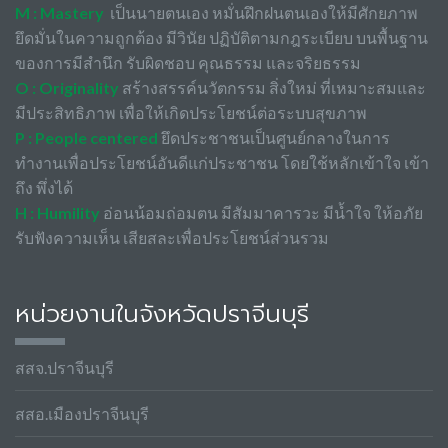
M : Mastery
เป็นนายตนเอง หมั่นฝึกฝนตนเองให้มีศักยภาพ
ยึดมั่นในความถูกต้อง มีวินัย ปฏิบัติตามกฎระเบียบ บนพื้นฐาน
ของการมีสำนึก รับผิดชอบ คุณธรรม และจริยธรรม
O : Originality
สร้างสรรค์นวัตกรรม สิ่งใหม่ ที่เหมาะสมและ
มีประสิทธิภาพ เพื่อให้เกิดประโยชน์ต่อระบบสุขภาพ
P : People centered
ยึดประชาชนเป็นศูนย์กลางในการ
ทำงานเพื่อประโยชน์อันดีแก่ประชาชน โดยใช้หลักเข้าใจ เข้า
ถึง พึ่งได้
H : Humility
อ่อนน้อมถ่อมตน มีสัมมาคารวะ มีน้ำใจ ให้อภัย
รับฟังความเห็น เสียสละเพื่อประโยชน์ส่วนรวม
หน่วยงานในจังหวัดปราจีนบุรี
สสจ.ปราจีนบุรี
สสอ.เมืองปราจีนบุรี