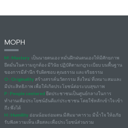
MOPH
M : Mastery
เป็นนายตนเอง หมั่นฝึกฝนตนเองให้มีศักยภาพ
ยึดมั่นในความถูกต้อง มีวินัย ปฏิบัติตามกฎระเบียบ บนพื้นฐาน
ของการมีสำนึก รับผิดชอบ คุณธรรม และจริยธรรม
O : Originality
สร้างสรรค์นวัตกรรม สิ่งใหม่ ที่เหมาะสมและ
มีประสิทธิภาพ เพื่อให้เกิดประโยชน์ต่อระบบสุขภาพ
P : People centered
ยึดประชาชนเป็นศูนย์กลางในการ
ทำงานเพื่อประโยชน์อันดีแก่ประชาชน โดยใช้หลักเข้าใจ เข้า
ถึง พึ่งได้
H : Humility
อ่อนน้อมถ่อมตน มีสัมมาคารวะ มีน้ำใจ ให้อภัย
รับฟังความเห็น เสียสละเพื่อประโยชน์ส่วนรวม