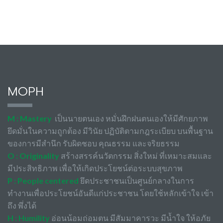
MOPH
M : Mastery
เป็นนายตนเอง หมั่นฝึกฝนตนเองให้มีศักยภาพ
ยึดมั่นในความถูกต้อง มีวินัย ปฏิบัติตามกฎระเบียบ บนพื้นฐาน
ของการมีสำนึก รับผิดชอบ คุณธรรม และจริยธรรม
O : Originality
สร้างสรรค์นวัตกรรม สิ่งใหม่ ที่เหมาะสมและ
มีประสิทธิภาพ เพื่อให้เกิดประโยชน์ต่อระบบสุขภาพ
P : People centered
ยึดประชาชนเป็นศูนย์กลางในการ
ทำงานเพื่อประโยชน์อันดีแก่ประชาชน โดยใช้หลักเข้าใจ เข้า
ถึง พึ่งได้
H : Humility
อ่อนน้อมถ่อมตน มีสัมมาคารวะ มีน้ำใจ ให้อภัย