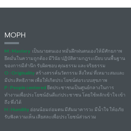
MOPH
M : Mastery
เป็นนายตนเอง หมั่นฝึกฝนตนเองให้มีศักยภาพ
ยึดมั่นในความถูกต้อง มีวินัย ปฏิบัติตามกฎระเบียบ บนพื้นฐาน
ของการมีสำนึก รับผิดชอบ คุณธรรม และจริยธรรม
O : Originality
สร้างสรรค์นวัตกรรม สิ่งใหม่ ที่เหมาะสมและ
มีประสิทธิภาพ เพื่อให้เกิดประโยชน์ต่อระบบสุขภาพ
P : People centered
ยึดประชาชนเป็นศูนย์กลางในการ
ทำงานเพื่อประโยชน์อันดีแก่ประชาชน โดยใช้หลักเข้าใจ เข้า
ถึง พึ่งได้
H : Humility
อ่อนน้อมถ่อมตน มีสัมมาคารวะ มีน้ำใจ ให้อภัย
รับฟังความเห็น เสียสละเพื่อประโยชน์ส่วนรวม