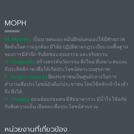
MOPH
M : Mastery
เป็นนายตนเอง หมั่นฝึกฝนตนเองให้มีศักยภาพ
ยึดมั่นในความถูกต้อง มีวินัย ปฏิบัติตามกฎระเบียบ บนพื้นฐาน
ของการมีสำนึก รับผิดชอบ คุณธรรม และจริยธรรม
O : Originality
สร้างสรรค์นวัตกรรม สิ่งใหม่ ที่เหมาะสมและ
มีประสิทธิภาพ เพื่อให้เกิดประโยชน์ต่อระบบสุขภาพ
P : People centered
ยึดประชาชนเป็นศูนย์กลางในการ
ทำงานเพื่อประโยชน์อันดีแก่ประชาชน โดยใช้หลักเข้าใจ เข้า
ถึง พึ่งได้
H : Humility
อ่อนน้อมถ่อมตน มีสัมมาคารวะ มีน้ำใจ ให้อภัย
รับฟังความเห็น เสียสละเพื่อประโยชน์ส่วนรวม
หน่วยงานที่เกี่ยวข้อง