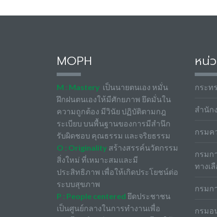
MOPH
หน่ว
M : Mastery
เป็นนายตนเอง หมั่น
กระท
ฝึกฝนตนเองให้มีศักยภาพ ยึดมั่นใน
สำนัก
ความถูกต้อง มีวินัย ปฏิบัติตามกฎ
ระเบียบ บนพื้นฐานของการมีสำนึก
กรมค
รับผิดชอบ คุณธรรม และจริยธรรม
O : Originality
สร้างสรรค์นวัตกรรม
กรมกา
สิ่งใหม่ ที่เหมาะสมและมี
ทางเล
ประสิทธิภาพ เพื่อให้เกิดประโยชน์ต่อ
ระบบสุขภาพ
กรมกา
P : People centered
ยึดประชาชน
เป็นศูนย์กลางในการทำงานเพื่อ
กรมอน