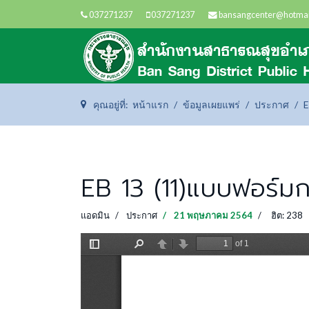
037271237
037271237
bansangcenter@hotmai
คุณอยู่ที่:
หน้าแรก
ข้อมูลเผยแพร่
ประกาศ
E
EB 13 (11)แบบฟอร์มก
แอดมิน
ประกาศ
21 พฤษภาคม 2564
ฮิต: 238