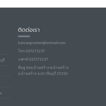
ติดต่อเรา
bansangcenter@hotmail.com
โทร 037271237
แฟกซ์ 037271237
ุรี
ที่อยู่ สสอ.บ้านสร้าง ต.บ้านสร้าง
อ.บ้านสร้าง จ.ปราจีนบุรี 25150
ม