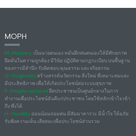
MOPH
M : Mastery
เป็นนายตนเอง หมั่นฝึกฝนตนเองให้มีศักยภาพ
ยึดมั่นในความถูกต้อง มีวินัย ปฏิบัติตามกฎระเบียบ บนพื้นฐาน
ของการมีสำนึก รับผิดชอบ คุณธรรม และจริยธรรม
O : Originality
สร้างสรรค์นวัตกรรม สิ่งใหม่ ที่เหมาะสมและ
มีประสิทธิภาพ เพื่อให้เกิดประโยชน์ต่อระบบสุขภาพ
P : People centered
ยึดประชาชนเป็นศูนย์กลางในการ
ทำงานเพื่อประโยชน์อันดีแก่ประชาชน โดยใช้หลักเข้าใจ เข้า
ถึง พึ่งได้
H : Humility
อ่อนน้อมถ่อมตน มีสัมมาคารวะ มีน้ำใจ ให้อภัย
รับฟังความเห็น เสียสละเพื่อประโยชน์ส่วนรวม