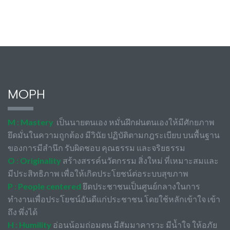
MOPH
M : Mastery
เป็นนายตนเอง หมั่นฝึกฝนตนเองให้มีศักยภาพ
ยึดมั่นในความถูกต้อง มีวินัย ปฏิบัติตามกฎระเบียบ บนพื้นฐาน
ของการมีสำนึก รับผิดชอบ คุณธรรม และจริยธรรม
O : Originality
สร้างสรรค์นวัตกรรม สิ่งใหม่ ที่เหมาะสมและ
มีประสิทธิภาพ เพื่อให้เกิดประโยชน์ต่อระบบสุขภาพ
P : People centered
ยึดประชาชนเป็นศูนย์กลางในการ
ทำงานเพื่อประโยชน์อันดีแก่ประชาชน โดยใช้หลักเข้าใจ เข้า
ถึง พึ่งได้
H : Humility
อ่อนน้อมถ่อมตน มีสัมมาคารวะ มีน้ำใจ ให้อภัย