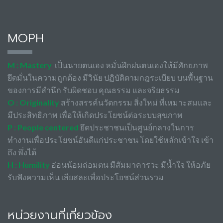
MOPH
M : Mastery
เป็นนายตนเอง หมั่นฝึกฝนตนเองให้มีศักยภาพ
ยึดมั่นในความถูกต้อง มีวินัย ปฏิบัติตามกฎระเบียบ บนพื้นฐาน
ของการมีสำนึก รับผิดชอบ คุณธรรม และจริยธรรม
O : Originality
สร้างสรรค์นวัตกรรม สิ่งใหม่ ที่เหมาะสมและ
มีประสิทธิภาพ เพื่อให้เกิดประโยชน์ต่อระบบสุขภาพ
P : People centered
ยึดประชาชนเป็นศูนย์กลางในการ
ทำงานเพื่อประโยชน์อันดีแก่ประชาชน โดยใช้หลักเข้าใจ เข้า
ถึง พึ่งได้
H : Humility
อ่อนน้อมถ่อมตน มีสัมมาคารวะ มีน้ำใจ ให้อภัย
รับฟังความเห็น เสียสละเพื่อประโยชน์ส่วนรวม
หน่วยงานที่เกี่ยวข้อง