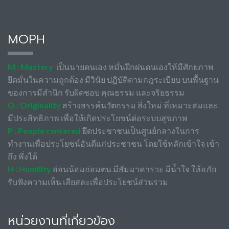
MOPH
M : Mastery
เป็นนายตนเอง หมั่นฝึกฝนตนเองให้มีศักยภาพ
ยึดมั่นในความถูกต้อง มีวินัย ปฏิบัติตามกฎระเบียบ บนพื้นฐาน
ของการมีสำนึก รับผิดชอบ คุณธรรม และจริยธรรม
O : Originality
สร้างสรรค์นวัตกรรม สิ่งใหม่ ที่เหมาะสมและ
มีประสิทธิภาพ เพื่อให้เกิดประโยชน์ต่อระบบสุขภาพ
P : People centered
ยึดประชาชนเป็นศูนย์กลางในการ
ทำงานเพื่อประโยชน์อันดีแก่ประชาชน โดยใช้หลักเข้าใจ เข้า
ถึง พึ่งได้
H : Humility
อ่อนน้อมถ่อมตน มีสัมมาคารวะ มีน้ำใจ ให้อภัย
รับฟังความเห็น เสียสละเพื่อประโยชน์ส่วนรวม
หน่วยงานที่เกี่ยวข้อง