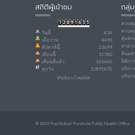
สถิติผู้เข้าชม
กลุ่
ควบคุ
ควบคุ
วันนี้
834
คุ้มคร
เมื่อวาน
4490
สาธา
สัปดาห์นี้
23699
ทันตส
เดือนนี้
31780
นิติกา
เดือนที่แล้ว
165660
บริหา
ทุกวัน
12891635
บริหาร
Visitors Counter
© 2019 Prachinburi Provincial Public Health Office.