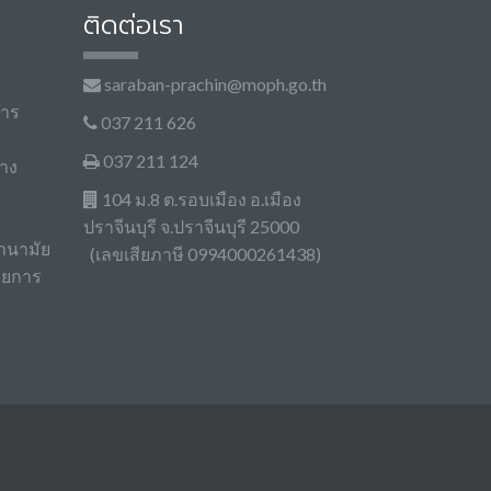
ติดต่อเรา
saraban-prachin@moph.go.th
การ
037 211 626
037 211 124
าง
104 ม.8 ต.รอบเมือง อ.เมือง
ปราจีนบุรี จ.ปราจีนบุรี 25000
านามัย
(เลขเสียภาษี 0994000261438)
วยการ