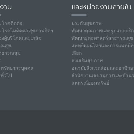
มงาน
และหน่วยงานภายใน
มโรคติดต่อ
ประกันสุขภาพ
มโรคไม่ติดต่อ สุขภาพจิตฯ
พัฒนาคุณภาพและรูปแบบบริ
องผู้บริโภคและเภสัช
พัฒนายุทธศาสตร์สาธารณสุข
รณสุข
แพทย์แผนไทยและการแพทย์ท
าธารณสุข
เลือก
ร
ส่งเสริมสุขภาพ
รทรัพยากรบุคคล
อนามัยสิ่งแวดล้อมและอาชีวอ
ทั่วไป
สำนักงานเลขานุการและอำน
สหกรณ์ออมทรัพย์