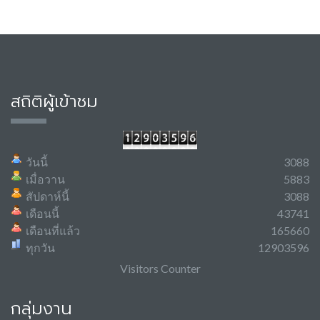
สถิติผู้เข้าชม
วันนี้
3088
เมื่อวาน
5883
สัปดาห์นี้
3088
เดือนนี้
43741
เดือนที่แล้ว
165660
ทุกวัน
12903596
Visitors Counter
กลุ่มงาน