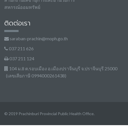
สหกรณ์ออมทรัพย์
ติดต่อเรา
saraban-prachin@moph.go.th
037 211 626
037 211 124
104 ม.8 ต.รอบเมือง อ.เมืองปราจีนบุรี จ.ปราจีนบุรี 25000
(เลขเสียภาษี 0994000261438)
© 2019 Prachinburi Provincial Public Health Office.