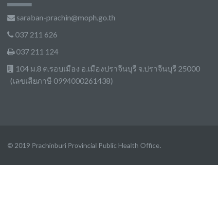
saraban-prachin@moph.go.th
037 211 626
037 211 124
104 ม.8 ต.รอบเมือง อ.เมืองปราจีนบุรี จ.ปราจีนบุรี 25000
(เลขเสียภาษี 0994000261438)
© 2019 Prachinburi Provincial Public Health Office.