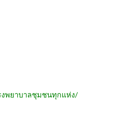
โรงพยาบาลชุมชนทุกแห่ง/