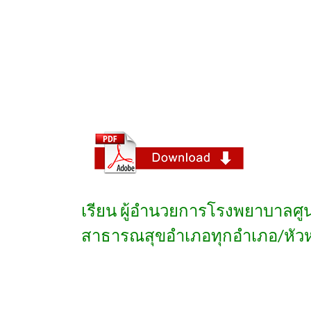
เรียน ผู้อำนวยการโรงพยาบาลศู
สาธารณสุขอำเภอทุกอำเภอ/หัวหน