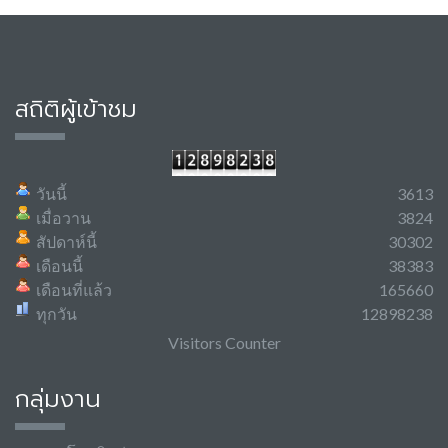
สถิติผู้เข้าชม
วันนี้
3613
เมื่อวาน
3824
สัปดาห์นี้
30302
เดือนนี้
38383
เดือนที่แล้ว
165660
ทุกวัน
12898238
Visitors Counter
กลุ่มงาน