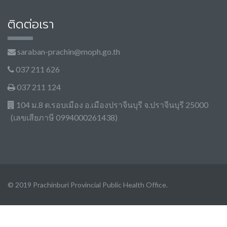
ติดต่อเรา
saraban-prachin@moph.go.th
037 211 626
037 211 124
104 ม.8 ต.รอบเมือง อ.เมืองปราจีนบุรี จ.ปราจีนบุรี 25000
(เลขเสียภาษี 0994000261438)
© 2019 Prachinburi Provincial Public Health Office.