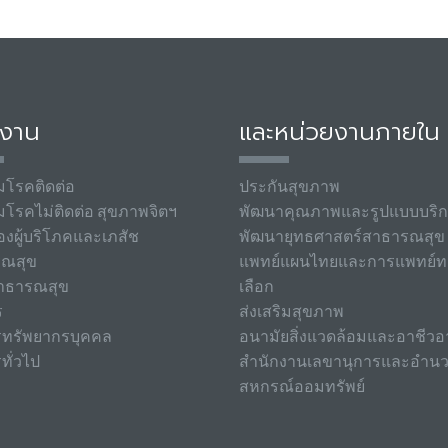
มงาน
และหน่วยงานภายใน
มโรคติดต่อ
ประกันสุขภาพ
มโรคไม่ติดต่อ สุขภาพจิตฯ
พัฒนาคุณภาพและรูปแบบบริ
องผู้บริโภคและเภสัช
พัฒนายุทธศาสตร์สาธารณสุข
รณสุข
แพทย์แผนไทยและการแพทย์ท
าธารณสุข
เลือก
ร
ส่งเสริมสุขภาพ
รทรัพยากรบุคคล
อนามัยสิ่งแวดล้อมและอาชีวอ
ทั่วไป
สำนักงานเลขานุการและอำน
สหกรณ์ออมทรัพย์