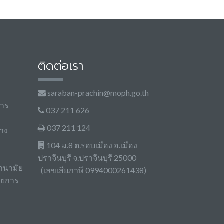
ติดต่อเรา
saraban-prachin@moph.go.th
การ
037 211 626
037 211 124
าง
104 ม.8 ต.รอบเมือง อ.เมือง
ปราจีนบุรี จ.ปราจีนบุรี 25000
านามัย
(เลขเสียภาษี 0994000261438)
วยการ