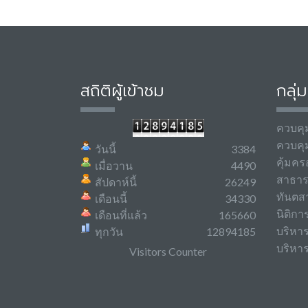
สถิติผู้เข้าชม
กลุ่
ควบคุ
ควบคุ
วันนี้
3384
คุ้มคร
เมื่อวาน
4490
สาธา
สัปดาห์นี้
26249
ทันตส
เดือนนี้
34330
นิติกา
เดือนที่แล้ว
165660
บริหา
ทุกวัน
12894185
บริหาร
Visitors Counter