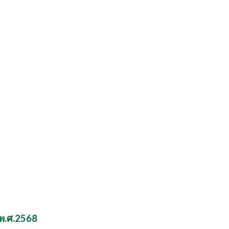
 พ.ศ.2568