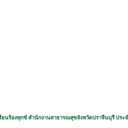
รียนร้องทุกข์ สำนักงานสาธารณสุขจังหวัดปราจีนบุรี ปร