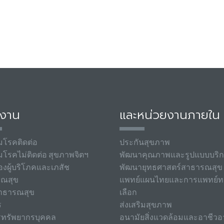
มงาน
และหน่วยงานภายใน
มโรคติดต่อ
ประกันสุขภาพ
มโรคไม่ติดต่อ สุขภาพจิตฯ
พัฒนาคุณภาพและรูปแบบบริ
องผู้บริโภคและเภสัช
พัฒนายุทธศาสตร์สาธารณสุข
รณสุข
แพทย์แผนไทยและการแพทย์ท
าธารณสุข
เลือก
ร
ส่งเสริมสุขภาพ
รทรัพยากรบุคคล
อนามัยสิ่งแวดล้อมและอาชีวอ