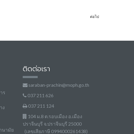
ต่อไป
ติดต่อเรา
saraban-prachin@moph.go.th
การ
037 211 626
037 211 124
าง
104 ม.8 ต.รอบเมือง อ.เมือง
ปราจีนบุรี จ.ปราจีนบุรี 25000
านามัย
(เลขเสียภาษี 0994000261438)