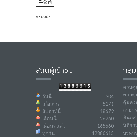
พิมพ์
ก่อนหน้า
สถิติผู้เข้าชม
กลุ่
ควบคุ
ควบคุ
วันนี้
304
คุ้มคร
เมื่อวาน
5171
สาธา
สัปดาห์นี้
18679
ทันตส
เดือนนี้
26760
นิติกา
เดือนที่แล้ว
165660
บริหา
ทุกวัน
12886615