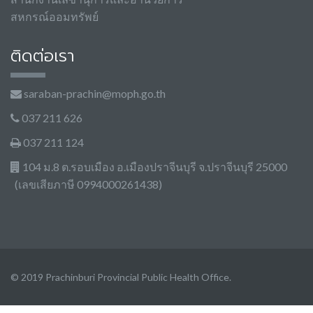
สหกรณ์ออมทรัพย์
ติดต่อเรา
saraban-prachin@moph.go.th
037 211 626
037 211 124
104 ม.8 ต.รอบเมือง อ.เมืองปราจีนบุรี จ.ปราจีนบุรี 25000
(เลขเสียภาษี 0994000261438)
© 2019 Prachinburi Provincial Public Health Office.