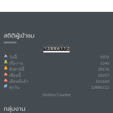
สถิติผู้เข้าชม
วันนี้
4972
เมื่อวาน
5246
สัปดาห์นี้
18176
เดือนนี้
26257
เดือนที่แล้ว
165660
ทุกวัน
12886112
Visitors Counter
กลุ่มงาน