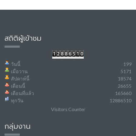
สถิติผู้เข้าชม
วันนี้
199
เมื่อวาน
5171
สัปดาห์นี้
18574
เดือนนี้
26655
เดือนที่แล้ว
165660
ทุกวัน
12886510
Visitors Counter
กลุ่มงาน