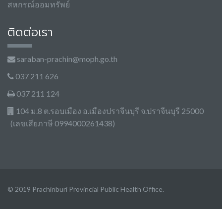
สหกรณ์ออมทรัพย์
ติดต่อเรา
saraban-prachin@moph.go.th
037 211 626
037 211 124
104 ม.8 ต.รอบเมือง อ.เมืองปราจีนบุรี จ.ปราจีนบุรี 25000
(เลขเสียภาษี 0994000261438)
© 2019 Prachinburi Provincial Public Health Office.