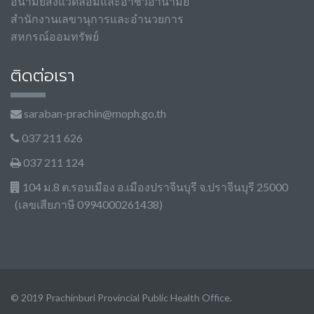
อนามัยสิ่งแวดล้อมและอาชีวอานามัย
สำนักงานเลขานุการและอำนวยการ
สหกรณ์ออมทรัพย์
ติดต่อเรา
saraban-prachin@moph.go.th
037 211 626
037 211 124
104 ม.8 ต.รอบเมือง อ.เมืองปราจีนบุรี จ.ปราจีนบุรี 25000
(เลขเสียภาษี 0994000261438)
© 2019 Prachinburi Provincial Public Health Office.