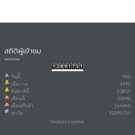
สถิติผู้เข้าชม
วันนี้
950
เมื่อวาน
4490
สัปดาห์นี้
23815
เดือนนี้
31896
เดือนที่แล้ว
165660
ทุกวัน
12891751
Visitors Counter