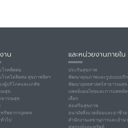
มงาน
และหน่วยงานภายใน
มโรคติดต่อ
ประกันสุขภาพ
มโรคไม่ติดต่อ สุขภาพจิตฯ
พัฒนาคุณภาพและรูปแบบบริ
องผู้บริโภคและเภสัช
พัฒนายุทธศาสตร์สาธารณสุข
รณสุข
แพทย์แผนไทยและการแพทย์ท
าธารณสุข
เลือก
ร
ส่งเสริมสุขภาพ
รทรัพยากรบุคคล
อนามัยสิ่งแวดล้อมและอาชีวอ
ทั่วไป
สำนักงานเลขานุการและอำน
สหกรณ์ออมทรัพย์