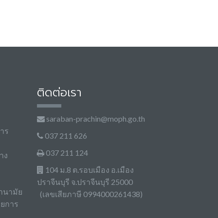
ติดต่อเรา
saraban-prachin@moph.go.th
การ
037 211 626
037 211 124
าง
104 ม.8 ต.รอบเมือง อ.เมือง
ปราจีนบุรี จ.ปราจีนบุรี 25000
านามัย
(เลขเสียภาษี 0994000261438)
วยการ