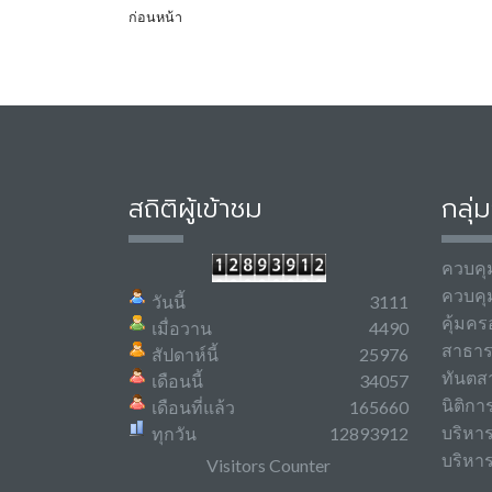
ก่อนหน้า
สถิติผู้เข้าชม
กลุ่
ควบคุ
ควบคุ
วันนี้
3111
คุ้มคร
เมื่อวาน
4490
สาธา
สัปดาห์นี้
25976
ทันตส
เดือนนี้
34057
นิติกา
เดือนที่แล้ว
165660
บริหา
ทุกวัน
12893912
บริหาร
Visitors Counter