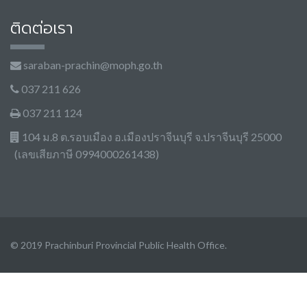
ติดต่อเรา
saraban-prachin@moph.go.th
037 211 626
037 211 124
104 ม.8 ต.รอบเมือง อ.เมืองปราจีนบุรี จ.ปราจีนบุรี 25000
(เลขเสียภาษี 0994000261438)
© 2019 Prachinburi Provincial Public Health Office.