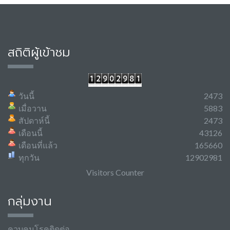
สถิติผู้เข้าชม
วันนี้
2473
เมื่อวาน
5883
สัปดาห์นี้
2473
เดือนนี้
43126
เดือนที่แล้ว
165660
ทุกวัน
12902981
Visitors Counter
กลุ่มงาน
ควบคุมโรคติดต่อ