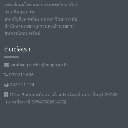
แพทย์แผนไทยและการแพทย์ทางเลือก
ส่งเสริมสุขภาพ
อนามัยสิ่งแวดล้อมและอาชีวอานามัย
สำนักงานเลขานุการและอำนวยการ
สหกรณ์ออมทรัพย์
ติดต่อเรา
saraban-prachin@moph.go.th
037 211 626
037 211 124
104 ม.8 ต.รอบเมือง อ.เมืองปราจีนบุรี จ.ปราจีนบุรี 25000
(เลขเสียภาษี 0994000261438)