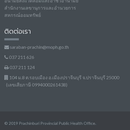
อนามัยสิ่งแวดล้อมและอาชีวอานามัย
สำนักงานเลขานุการและอำนวยการ
สหกรณ์ออมทรัพย์
ติดต่อเรา
saraban-prachin@moph.go.th
037 211 626
037 211 124
104 ม.8 ต.รอบเมือง อ.เมืองปราจีนบุรี จ.ปราจีนบุรี 25000
(เลขเสียภาษี 0994000261438)
© 2019 Prachinburi Provincial Public Health Office.