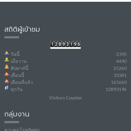
สถิติผู้เข้าชม
วันนี้
2395
เมื่อวาน
4490
สัปดาห์นี้
25260
เดือนนี้
33341
เดือนที่แล้ว
165660
ทุกวัน
12893196
Visitors Counter
กลุ่มงาน
ควบคุมโรคติดต่อ