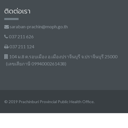
ติดต่อเรา
saraban-prachin@moph.go.th
037 211 626
037 211 124
104 ม.8 ต.รอบเมือง อ.เมืองปราจีนบุรี จ.ปราจีนบุรี 25000
(เลขเสียภาษี 0994000261438)
© 2019 Prachinburi Provincial Public Health Office.