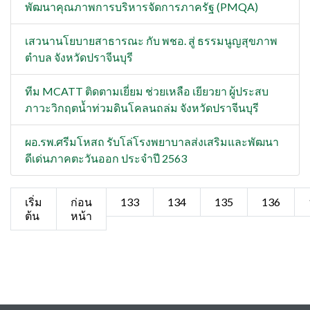
พัฒนาคุณภาพการบริหารจัดการภาครัฐ (PMQA)
เสวนานโยบายสาธารณะ กับ พชอ. สู่ ธรรมนูญสุขภาพ
ตำบล จังหวัดปราจีนบุรี
ทีม MCATT ติดตามเยี่ยม ช่วยเหลือ เยียวยา ผู้ประสบ
ภาวะวิกฤตน้ำท่วมดินโคลนถล่ม จังหวัดปราจีนบุรี
ผอ.รพ.ศรีมโหสถ รับโล่โรงพยาบาลส่งเสริมและพัฒนา
ดีเด่นภาคตะวันออก ประจำปี 2563
เริ่ม
ก่อน
133
134
135
136
ต้น
หน้า