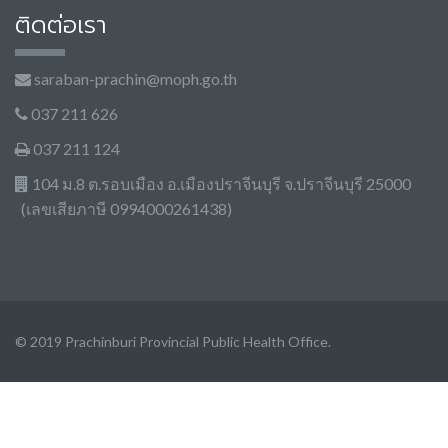
ติดต่อเรา
saraban-prachin@moph.go.th
037 211 626
037 211 124
104 ม.8 ต.รอบเมือง อ.เมืองปราจีนบุรี จ.ปราจีนบุรี 25000
(เลขเสียภาษี 0994000261438)
© 2019 Prachinburi Provincial Public Health Office.