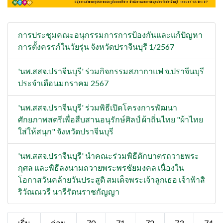
การประชุมคณะอนุกรรมการการป้องกันและแก้ปัญหา
การตั้งครรภ์ในวัยรุ่น จังหวัดปราจีนบุรี 1/2567
'นพ.สสจ.ปราจีนบุรี' ร่วมกิจกรรมสภากาแฟ จ.ปราจีนบุรี
ประจำเดือนมกราคม 2567
'นพ.สสจ.ปราจีนบุรี' ร่วมพิธีเปิดโครงการพัฒนา
ศักยภาพสตรีเพื่อสืบสานอนุรักษ์ศิลป์ ผ้าถิ่นไทย "ผ้าไทย
ใส่ให้สนุก" จังหวัดปราจีนบุรี
'นพ.สสจ.ปราจีนบุรี' นำคณะร่วมพิธีตักบาตรถวายพระ
กุศล และพิธีลงนามถวายพระพรชัยมงคล เนื่องใน
โอกาสวันคล้ายวันประสูติ สมเด็จพระเจ้าลูกเธอ เจ้าฟ้าสิ
ริวัณณวรี นารีรัตนราชกัญญา
เริ่ม
ก่อน
70
71
72
73
74