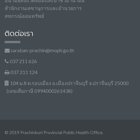
อนามัยสิ่งแวดล้อมและอาชีวอานามัย
สำนักงานเลขานุการและอำนวยการ
สหกรณ์ออมทรัพย์
ติดต่อเรา
saraban-prachin@moph.go.th
037 211 626
037 211 124
104 ม.8 ต.รอบเมือง อ.เมืองปราจีนบุรี จ.ปราจีนบุรี 25000
(เลขเสียภาษี 0994000261438)
© 2019 Prachinburi Provincial Public Health Office.