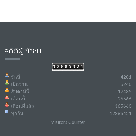
สถิติผู้เข้าชม
วันนี้
4281
เมื่อวาน
5246
สัปดาห์นี้
17485
เดือนนี้
25566
เดือนที่แล้ว
165660
ทุกวัน
12885421
Visitors Counter