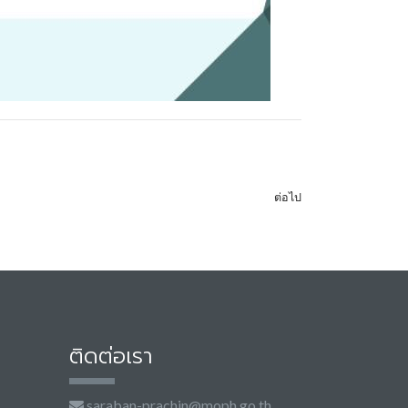
ต่อไป
ติดต่อเรา
saraban-prachin@moph.go.th