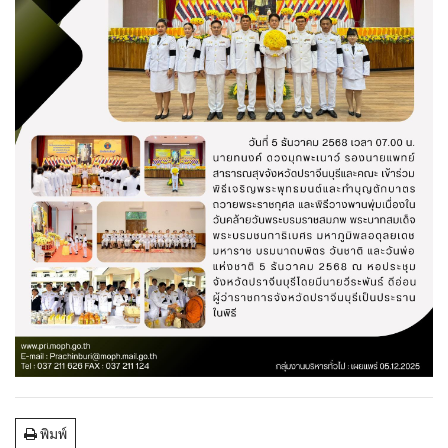
พิมพ์