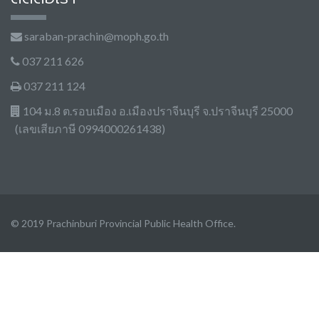
saraban-prachin@moph.go.th
037 211 626
037 211 124
104 ม.8 ต.รอบเมือง อ.เมืองปราจีนบุรี จ.ปราจีนบุรี 25000
(เลขเสียภาษี 0994000261438)
© 2019 Prachinburi Provincial Public Health Office.