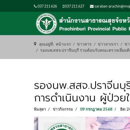
037 211 626
037 211 627
saraban-prachin@mop
คุณอยู่ที่:
หน้าแรก
ข่าวสาร
ข่าวจากเรา
ข่
รองนพ.สสจ.ปราจีนบุรี ร่วมต้อนรับคณะตรวจเยี่ย
รองนพ.สสจ.ปราจีนบุร
การดำเนินงาน ผู้ป่วย
พิมสุดา
ข่าวกิจกรรม
09 กรกฎาคม 2568
ฮิต: 