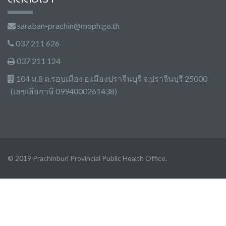
saraban-prachin@moph.go.th
037 211 626
037 211 124
104 ม.8 ต.รอบเมือง อ.เมืองปราจีนบุรี จ.ปราจีนบุรี 25000
(เลขเสียภาษี 0994000261438)
© 2019 Prachinburi Provincial Public Health Office.