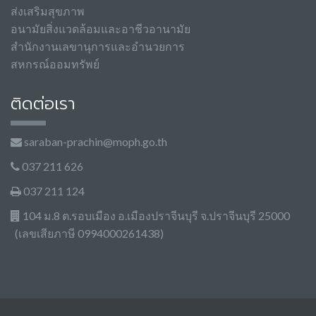
ส่งเสริมสุขภาพ
อนามัยสิ่งแวดล้อมและอาชีวอานามัย
สำนักงานเลขานุการและอำนวยการ
สหกรณ์ออมทรัพย์
ติดต่อเรา
saraban-prachin@moph.go.th
037 211 626
037 211 124
104 ม.8 ต.รอบเมือง อ.เมืองปราจีนบุรี จ.ปราจีนบุรี 25000
(เลขเสียภาษี 0994000261438)