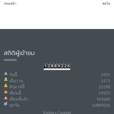
ก่อนหน้า
ต่อไป
สถิติผู้เข้าชม
วันนี้
2915
เมื่อวาน
5171
สัปดาห์นี้
21290
เดือนนี้
29371
เดือนที่แล้ว
165660
ทุกวัน
12889226
Visitors Counter