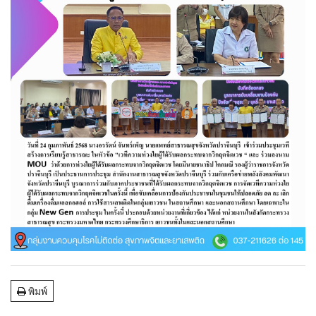
พิมพ์