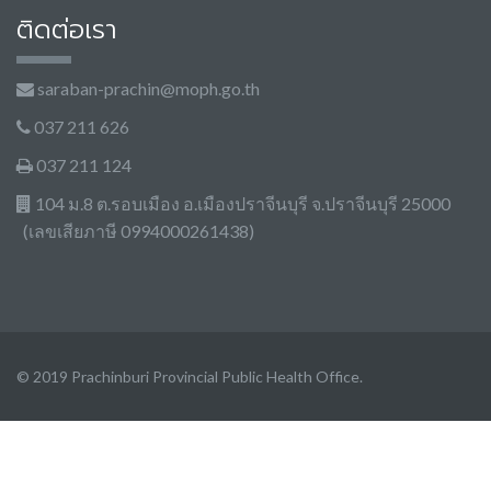
ติดต่อเรา
saraban-prachin@moph.go.th
037 211 626
037 211 124
104 ม.8 ต.รอบเมือง อ.เมืองปราจีนบุรี จ.ปราจีนบุรี 25000
(เลขเสียภาษี 0994000261438)
© 2019 Prachinburi Provincial Public Health Office.