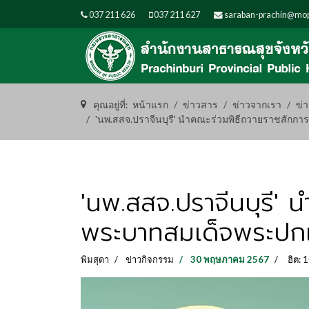
037 211 626
037 211 627
saraban-prachin@mop
คุณอยู่ที่:
หน้าแรก
ข่าวสาร
ข่าวจากเรา
ข่
'นพ.สสจ.ปราจีนบุรี' นำคณะร่วมพิธีถวายราชสักการะ 
'นพ.สสจ.ปราจีนบุรี' น
พระบาทสมเด็จพระปกเกล้
พิมสุดา
ข่าวกิจกรรม
30 พฤษภาคม 2567
ฮิต: 