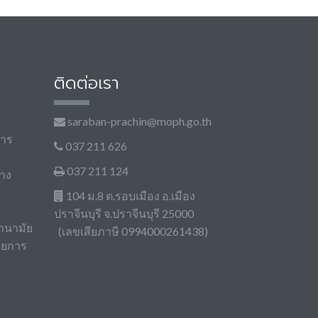
ติดต่อเรา
saraban-prachin@moph.go.th
การ
037 211 626
037 211 124
าง
104 ม.8 ต.รอบเมือง อ.เมือง
ปราจีนบุรี จ.ปราจีนบุรี 25000
านามัย
(เลขเสียภาษี 0994000261438)
วยการ