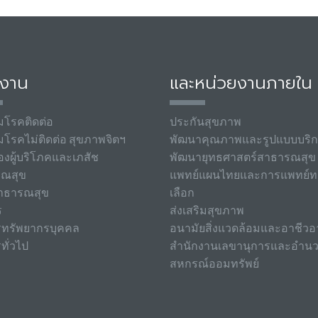
มงาน
และหน่วยงานภายใน
มโรคติดต่อ
ประกันสุขภาพ
มโรคไม่ติดต่อ สุขภาพจิตฯ
พัฒนาคุณภาพและรูปแบบบริ
องผู้บริโภคและเภสัช
พัฒนายุทธศาสตร์สาธารณสุข
รณสุข
แพทย์แผนไทยและการแพทย์ท
าธารณสุข
เลือก
ร
ส่งเสริมสุขภาพ
รทรัพยากรบุคคล
อนามัยสิ่งแวดล้อมและอาชีวอ
ทั่วไป
สำนักงานเลขานุการและอำน
สหกรณ์ออมทรัพย์