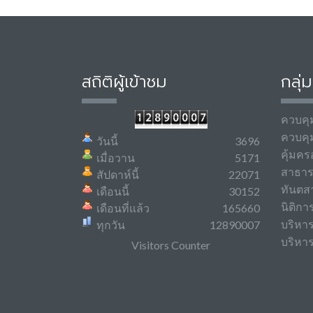
สถิติผู้เข้าชม
กลุ่
ควบคุ
ควบคุ
วันนี้
3696
คุ้มคร
เมื่อวาน
5171
สาธา
สัปดาห์นี้
22071
ทันตส
เดือนนี้
30152
นิติกา
เดือนที่แล้ว
165660
บริหา
ทุกวัน
12890007
บริหาร
Visitors Counter