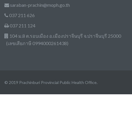
saraban-prachin@moph.go.th
037 211 626
037 211 124
104 ม.8 ต.รอบเมือง อ.เมืองปราจีนบุรี จ.ปราจีนบุรี 25000
(เลขเสียภาษี 0994000261438)
© 2019 Prachinburi Provincial Public Health Office.