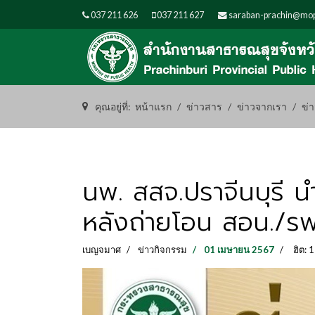
037 211 626
037 211 627
saraban-prachin@mop
คุณอยู่ที่:
หน้าแรก
ข่าวสาร
ข่าวจากเรา
ข่
นพ. สสจ.ปราจีนบุรี 
หลังถ่ายโอน สอน./รพ
เบญจมาศ
ข่าวกิจกรรม
01 เมษายน 2567
ฮิต: 