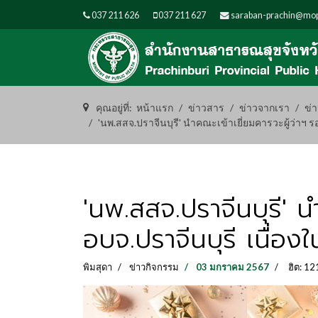
037 211 626
037 211 627
saraban-prachin@mop
คุณอยู่ที่:
หน้าแรก
ข่าวสาร
ข่าวจากเรา
ข่
'นพ.สสจ.ปราจีนบุรี' นำคณะเข้าเยี่ยมคารวะผู้ว่าฯ ร
'นพ.สสจ.ปราจีนบุรี' น
อบจ.ปราจีนบุรี เนื่อง
พิมสุดา
ข่าวกิจกรรม
03 มกราคม 2567
ฮิต: 12