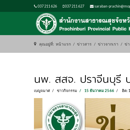
037 211 626
037 211 627
saraban-prachin@mop
คุณอยู่ที่:
หน้าแรก
ข่าวสาร
ข่าวจากเรา
ข่
นพ. สสจ. ปราจีนบุรี ป
เบญจมาศ
ข่าวกิจกรรม
15 ธันวาคม 2566
ฮิต: