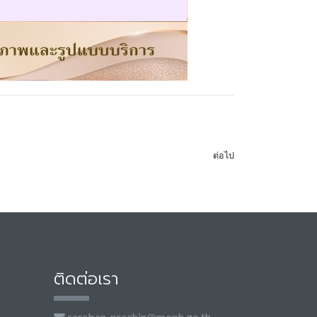
ต่อไป
ติดต่อเรา
saraban-prachin@moph.go.th