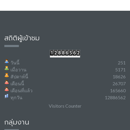
สถิติผู้เข้าชม
วันนี้
251
เมื่อวาน
5171
สัปดาห์นี้
18626
เดือนนี้
26707
เดือนที่แล้ว
165660
ทุกวัน
12886562
Visitors Counter
กลุ่มงาน