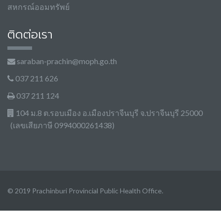
สหกรณ์ออมทรัพย์
ติดต่อเรา
saraban-prachin@moph.go.th
037 211 626
037 211 124
104 ม.8 ต.รอบเมือง อ.เมืองปราจีนบุรี จ.ปราจีนบุรี 25000
(เลขเสียภาษี 0994000261438)
© 2019 Prachinburi Provincial Public Health Office.