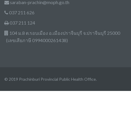
saraban-prachin@moph.go.th
037 211 626
037 211 124
104 ม.8 ต.รอบเมือง อ.เมืองปราจีนบุรี จ.ปราจีนบุรี 25000
(เลขเสียภาษี 0994000261438)
© 2019 Prachinburi Provincial Public Health Office.