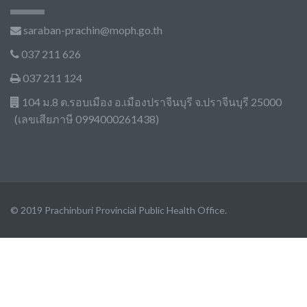
saraban-prachin@moph.go.th
037 211 626
037 211 124
104 ม.8 ต.รอบเมือง อ.เมืองปราจีนบุรี จ.ปราจีนบุรี 25000
(เลขเสียภาษี 0994000261438)
© 2019 Prachinburi Provincial Public Health Office.